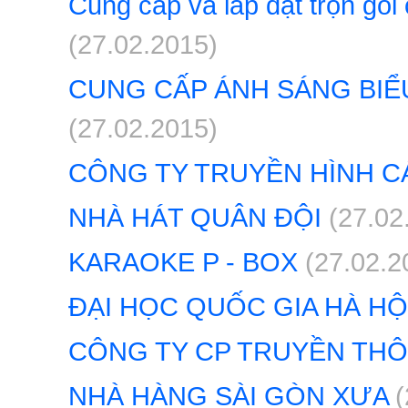
Cung cấp và lắp đặt trọn gó
(27.02.2015)
CUNG CẤP ÁNH SÁNG BIỂ
(27.02.2015)
CÔNG TY TRUYỀN HÌNH C
NHÀ HÁT QUÂN ĐỘI
(27.02
KARAOKE P - BOX
(27.02.2
ĐẠI HỌC QUỐC GIA HÀ HỘ
CÔNG TY CP TRUYỀN THÔN
NHÀ HÀNG SÀI GÒN XƯA
(