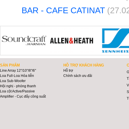
BAR - CAFE CATINAT
(27.0
SẢN PHẨM
HỖ TRỢ KHÁCH HÀNG
C
Line Array 12"/10"/8"/6"
Hỗ trợ
G
Loa Full-Loa Hỏa tiễn
Chính sách ưu đãi
T
Loa Sub-Woofer
V
Hội nghị - phóng thanh
Loa cột Active/Passive
S
Amplifier - Cục đẩy công suất
T