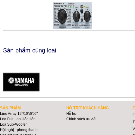
Sản phẩm cùng loại
SẢN PHẨM
HỖ TRỢ KHÁCH HÀNG
C
Line Array 12"/10"/8"/6"
Hỗ trợ
G
Loa Full-Loa Hỏa tiễn
Chính sách ưu đãi
T
Loa Sub-Woofer
V
Hội nghị - phóng thanh